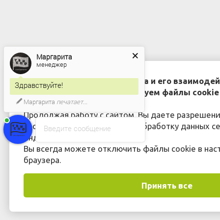
Маргарита
менеджер
Для улучшения работы сайта и его взаимодей
Здравствуйте!
пользователями мы используем файлы cookie 
Маргарита
печатает...
Яндекс.Метрика
Продолжая работу с сайтом, Вы даете разрешени
cookie-файлов и согласие на обработку данных с
Введите сообщение
Яндекс.Метрика.
Вы всегда можете отключить файлы cookie в нас
браузера.
Принять все